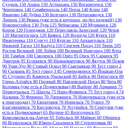
Суздаль
150
Анапа
150
Астрахань
150
Воскресенск
150
Череповец
140
Симферополь
140
Пенза
140
Клин
140
Иваново
140
Дубна
130
Белгород
130
Петрозаводск
130
Липецк
130
Рязань (уже есть в крупных, но без падежей)
130
Новороссийск
130
Тула
125
Чебоксары
120
Мурманск
120
Киров
120
Геленджик
120
Переславль-Залесский
120
Чехов
120
Магнитогорск
120
Брянск
120
Вологда
120
Курск
110
Ивантеевка
110
Сургут
110
Курган
110
Архангельск
110
Нижний Тагил
110
Калуга
110
Сергиев Посад
110
Тверь
105
Ростов Великий
100
Лобня
100
Великий Новгород
100
Ялта
100
Тамбов
100
Смоленск
100
Орёл
95
Орск
95
Саранск
95
Дмитров
95
Егорьевск
90
Нижневартовск
90
Якутск
90
Псков
90
Улан-Удэ
90
Старый Оскол
90
Сыктывкар
90
Тест город 2
90
Сызрань
85
Тест город 3
85
Северодвинск
85
Йошкар-Ола
85
Ступино
85
Каменск-Уральский
85
Бийск
80
Пятигорск
80
Горно-Алтайск
80
Грозный
80
Павловский Посад
80
Чита
80
Коломна (уже есть в Подмосковье)
80
Выборг
80
Армавир
75
Первоуральск
75
Шахты
75
Наро-Фоминск
75
Тест город 4
74
Нальчик
70
Фрязино
70
Дзержинск
70
Новочеркасск (уже есть
в пригородах)
70
Евпатория
70
Норильск
70
Туапсе
70
Благовещенск
70
Кисловодск
70
Уссурийск
70
Серпухов (уже
есть в Подмосковье)
65
Видное
65
Волгодонск
65
Комсомольск-на-Амуре
65
Тобольск
60
Майкоп
60
Обнинск
60
Всеволожск
60
Южно-Сахалинск
60
Стерлитамак
60
Минеральные Воды
60
Абакан
60
Находка
60
Феодосия
60