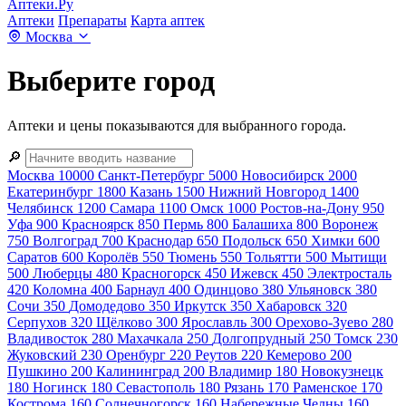
Аптеки.Ру
Аптеки
Препараты
Карта аптек
Москва
Выберите город
Аптеки и цены показываются для выбранного города.
🔎
Москва
10000
Санкт-Петербург
5000
Новосибирск
2000
Екатеринбург
1800
Казань
1500
Нижний Новгород
1400
Челябинск
1200
Самара
1100
Омск
1000
Ростов-на-Дону
950
Уфа
900
Красноярск
850
Пермь
800
Балашиха
800
Воронеж
750
Волгоград
700
Краснодар
650
Подольск
650
Химки
600
Саратов
600
Королёв
550
Тюмень
550
Тольятти
500
Мытищи
500
Люберцы
480
Красногорск
450
Ижевск
450
Электросталь
420
Коломна
400
Барнаул
400
Одинцово
380
Ульяновск
380
Сочи
350
Домодедово
350
Иркутск
350
Хабаровск
320
Серпухов
320
Щёлково
300
Ярославль
300
Орехово-Зуево
280
Владивосток
280
Махачкала
250
Долгопрудный
250
Томск
230
Жуковский
230
Оренбург
220
Реутов
220
Кемерово
200
Пушкино
200
Калининград
200
Владимир
180
Новокузнецк
180
Ногинск
180
Севастополь
180
Рязань
170
Раменское
170
Кострома
160
Солнечногорск
160
Набережные Челны
160