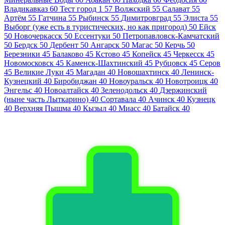
Владикавказ
60
Тест город 1
57
Волжский
55
Салават
55
Артём
55
Гатчина
55
Рыбинск
55
Димитровград
55
Элиста
55
Выборг (уже есть в туристических, но как пригород)
50
Ейск
50
Новочеркасск
50
Ессентуки
50
Петропавловск-Камчатский
50
Бердск
50
Дербент
50
Ангарск
50
Магас
50
Керчь
50
Березники
45
Балаково
45
Кстово
45
Копейск
45
Черкесск
45
Новомосковск
45
Каменск-Шахтинский
45
Рубцовск
45
Серов
45
Великие Луки
45
Магадан
40
Новошахтинск
40
Ленинск-
Кузнецкий
40
Биробиджан
40
Новоуральск
40
Новотроицк
40
Энгельс
40
Новоалтайск
40
Зеленодольск
40
Дзержинский
(ныне часть Лыткарино)
40
Сортавала
40
Ачинск
40
Кузнецк
40
Верхняя Пышма
40
Кызыл
40
Миасс
40
Батайск
40