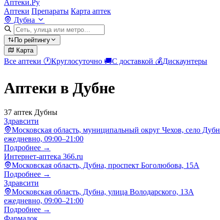
Аптеки.Ру
Аптеки
Препараты
Карта аптек
Дубна
По рейтингу
Карта
Все аптеки
🕐
Круглосуточно
🚚
С доставкой
💰
Дискаунтеры
Аптеки в Дубне
37 аптек Дубны
Здравсити
Московская область, муниципальный округ Чехов, село Дубн
ежедневно, 09:00–21:00
Подробнее →
Интернет-аптека 366.ru
Московская область, Дубна, проспект Боголюбова, 15А
Подробнее →
Здравсити
Московская область, Дубна, улица Володарского, 13А
ежедневно, 09:00–21:00
Подробнее →
Фармадок