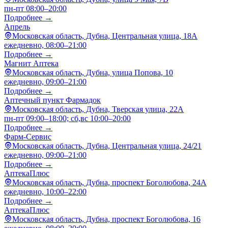
пн-пт 08:00–20:00
Подробнее →
Апрель
Московская область, Дубна, Центральная улица, 18А
ежедневно, 08:00–21:00
Подробнее →
Магнит Аптека
Московская область, Дубна, улица Попова, 10
ежедневно, 09:00–21:00
Подробнее →
Аптечный пункт Фармадок
Московская область, Дубна, Тверская улица, 22А
пн-пт 09:00–18:00; сб,вс 10:00–20:00
Подробнее →
Фарм-Сервис
Московская область, Дубна, Центральная улица, 24/21
ежедневно, 09:00–21:00
Подробнее →
АптекаПлюс
Московская область, Дубна, проспект Боголюбова, 24А
ежедневно, 10:00–22:00
Подробнее →
АптекаПлюс
Московская область, Дубна, проспект Боголюбова, 16