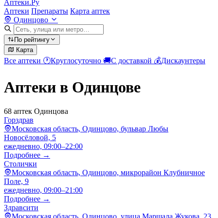
Аптеки.Ру
Аптеки
Препараты
Карта аптек
Одинцово
По рейтингу
Карта
Все аптеки
🕐
Круглосуточно
🚚
С доставкой
💰
Дискаунтеры
Аптеки в Одинцове
68 аптек Одинцова
Горздрав
Московская область, Одинцово, бульвар Любы
Новосёловой, 5
ежедневно, 09:00–22:00
Подробнее →
Столички
Московская область, Одинцово, микрорайон Клубничное
Поле, 9
ежедневно, 09:00–21:00
Подробнее →
Здравсити
Московская область, Одинцово, улица Маршала Жукова, 23,