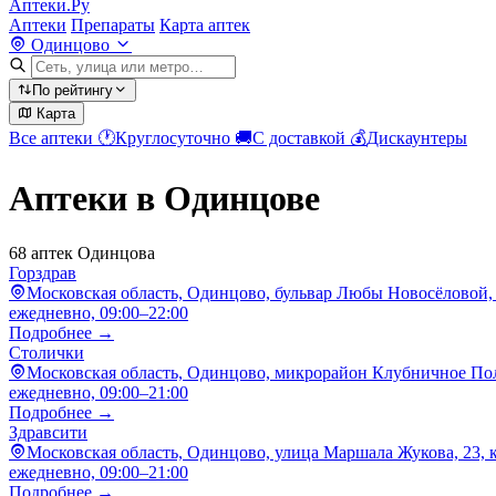
Аптеки.Ру
Аптеки
Препараты
Карта аптек
Одинцово
По рейтингу
Карта
Все аптеки
🕐
Круглосуточно
🚚
С доставкой
💰
Дискаунтеры
Аптеки в Одинцове
68 аптек Одинцова
Горздрав
Московская область, Одинцово, бульвар Любы Новосёловой,
ежедневно, 09:00–22:00
Подробнее →
Столички
Московская область, Одинцово, микрорайон Клубничное Пол
ежедневно, 09:00–21:00
Подробнее →
Здравсити
Московская область, Одинцово, улица Маршала Жукова, 23, к
ежедневно, 09:00–21:00
Подробнее →