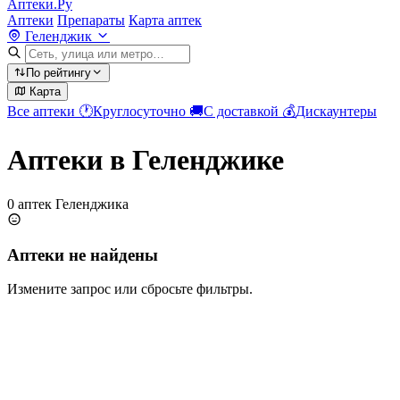
Аптеки.Ру
Аптеки
Препараты
Карта аптек
Геленджик
По рейтингу
Карта
Все аптеки
🕐
Круглосуточно
🚚
С доставкой
💰
Дискаунтеры
Аптеки в Геленджике
0 аптек Геленджика
Аптеки не найдены
Измените запрос или сбросьте фильтры.