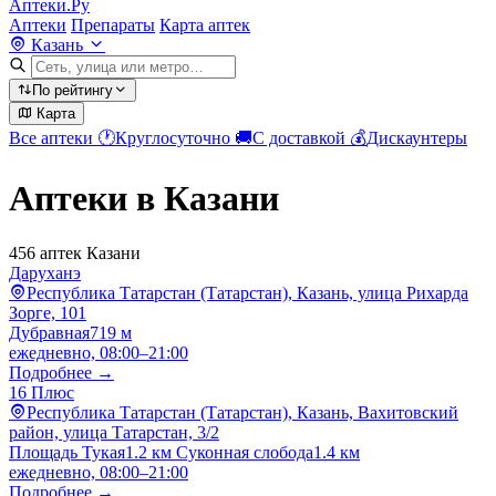
Аптеки.Ру
Аптеки
Препараты
Карта аптек
Казань
По рейтингу
Карта
Все аптеки
🕐
Круглосуточно
🚚
С доставкой
💰
Дискаунтеры
Аптеки в Казани
456 аптек Казани
Даруханэ
Республика Татарстан (Татарстан), Казань, улица Рихарда
Зорге, 101
Дубравная
719 м
ежедневно, 08:00–21:00
Подробнее →
16 Плюс
Республика Татарстан (Татарстан), Казань, Вахитовский
район, улица Татарстан, 3/2
Площадь Тукая
1.2 км
Суконная слобода
1.4 км
ежедневно, 08:00–21:00
Подробнее →