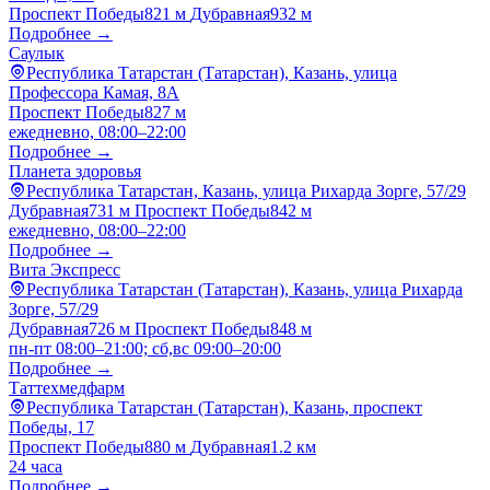
Проспект Победы
821 м
Дубравная
932 м
Подробнее →
Саулык
Республика Татарстан (Татарстан), Казань, улица
Профессора Камая, 8А
Проспект Победы
827 м
ежедневно, 08:00–22:00
Подробнее →
Планета здоровья
Республика Татарстан, Казань, улица Рихарда Зорге, 57/29
Дубравная
731 м
Проспект Победы
842 м
ежедневно, 08:00–22:00
Подробнее →
Вита Экспресс
Республика Татарстан (Татарстан), Казань, улица Рихарда
Зорге, 57/29
Дубравная
726 м
Проспект Победы
848 м
пн-пт 08:00–21:00; сб,вс 09:00–20:00
Подробнее →
Таттехмедфарм
Республика Татарстан (Татарстан), Казань, проспект
Победы, 17
Проспект Победы
880 м
Дубравная
1.2 км
24 часа
Подробнее →