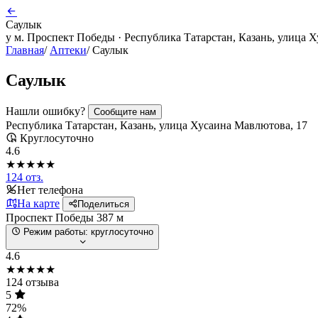
Саулык
у м. Проспект Победы · Республика Татарстан, Казань, улица 
Главная
/
Аптеки
/
Саулык
Саулык
Нашли ошибку?
Сообщите нам
Республика Татарстан, Казань, улица Хусаина Мавлютова, 17
Круглосуточно
4.6
★★★★★
124 отз.
Нет телефона
На карте
Поделиться
Проспект Победы
387 м
Режим работы:
круглосуточно
4.6
★★★★★
124 отзыва
5
72%