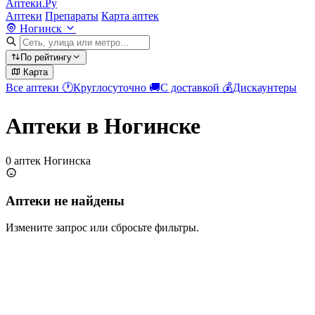
Аптеки.Ру
Аптеки
Препараты
Карта аптек
Ногинск
По рейтингу
Карта
Все аптеки
🕐
Круглосуточно
🚚
С доставкой
💰
Дискаунтеры
Аптеки в Ногинске
0 аптек Ногинска
Аптеки не найдены
Измените запрос или сбросьте фильтры.