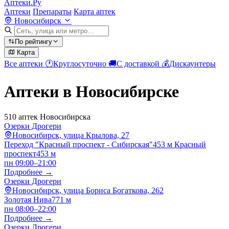
Аптеки.Ру
Аптеки
Препараты
Карта аптек
Новосибирск
По рейтингу
Карта
Все аптеки
🕐
Круглосуточно
🚚
С доставкой
💰
Дискаунтеры
Аптеки в Новосибирске
510 аптек Новосибирска
Озерки Дрогери
Новосибирск, улица Крылова, 27
Переход "Красный проспект - Сибирская"
453 м
Красный
проспект
453 м
пн 09:00–21:00
Подробнее →
Озерки Дрогери
Новосибирск, улица Бориса Богаткова, 262
Золотая Нива
771 м
пн 08:00–22:00
Подробнее →
Озерки Дрогери