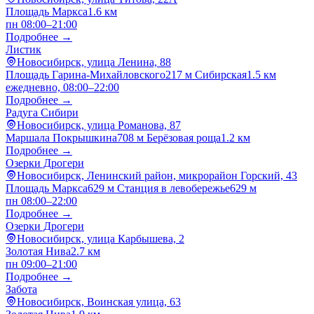
Площадь Маркса
1.6 км
пн 08:00–21:00
Подробнее →
Листик
Новосибирск, улица Ленина, 88
Площадь Гарина-Михайловского
217 м
Сибирская
1.5 км
ежедневно, 08:00–22:00
Подробнее →
Радуга Сибири
Новосибирск, улица Романова, 87
Маршала Покрышкина
708 м
Берёзовая роща
1.2 км
Подробнее →
Озерки Дрогери
Новосибирск, Ленинский район, микрорайон Горский, 43
Площадь Маркса
629 м
Станция в левобережье
629 м
пн 08:00–22:00
Подробнее →
Озерки Дрогери
Новосибирск, улица Карбышева, 2
Золотая Нива
2.7 км
пн 09:00–21:00
Подробнее →
Забота
Новосибирск, Воинская улица, 63