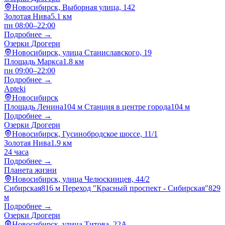
Новосибирск, Выборная улица, 142
Золотая Нива
5.1 км
пн 08:00–22:00
Подробнее →
Озерки Дрогери
Новосибирск, улица Станиславского, 19
Площадь Маркса
1.8 км
пн 09:00–22:00
Подробнее →
Apteki
Новосибирск
Площадь Ленина
104 м
Станция в центре города
104 м
Подробнее →
Озерки Дрогери
Новосибирск, Гусинобродское шоссе, 11/1
Золотая Нива
1.9 км
24 часа
Подробнее →
Планета жизни
Новосибирск, улица Челюскинцев, 44/2
Сибирская
816 м
Переход "Красный проспект - Сибирская"
829
м
Подробнее →
Озерки Дрогери
Новосибирск, улица Титова, 22А