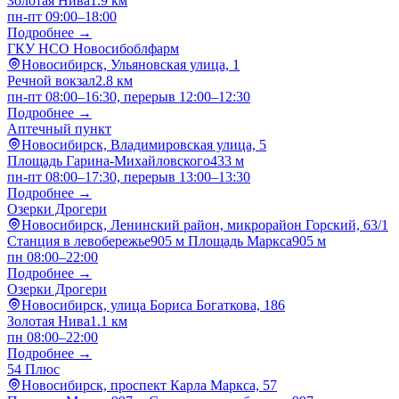
Золотая Нива
1.9 км
пн-пт 09:00–18:00
Подробнее →
ГКУ НСО Новосибоблфарм
Новосибирск, Ульяновская улица, 1
Речной вокзал
2.8 км
пн-пт 08:00–16:30, перерыв 12:00–12:30
Подробнее →
Аптечный пункт
Новосибирск, Владимировская улица, 5
Площадь Гарина-Михайловского
433 м
пн-пт 08:00–17:30, перерыв 13:00–13:30
Подробнее →
Озерки Дрогери
Новосибирск, Ленинский район, микрорайон Горский, 63/1
Станция в левобережье
905 м
Площадь Маркса
905 м
пн 08:00–22:00
Подробнее →
Озерки Дрогери
Новосибирск, улица Бориса Богаткова, 186
Золотая Нива
1.1 км
пн 08:00–22:00
Подробнее →
54 Плюс
Новосибирск, проспект Карла Маркса, 57