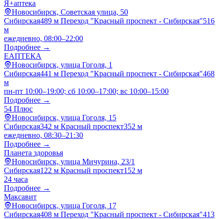
Я+аптека
Новосибирск, Советская улица, 50
Сибирская
489 м
Переход "Красный проспект - Сибирская"
516
м
ежедневно, 08:00–22:00
Подробнее →
ЕАПТЕКА
Новосибирск, улица Гоголя, 1
Сибирская
441 м
Переход "Красный проспект - Сибирская"
468
м
пн-пт 10:00–19:00; сб 10:00–17:00; вс 10:00–15:00
Подробнее →
54 Плюс
Новосибирск, улица Гоголя, 15
Сибирская
342 м
Красный проспект
352 м
ежедневно, 08:30–21:30
Подробнее →
Планета здоровья
Новосибирск, улица Мичурина, 23/1
Сибирская
122 м
Красный проспект
152 м
24 часа
Подробнее →
Максавит
Новосибирск, улица Гоголя, 17
Сибирская
408 м
Переход "Красный проспект - Сибирская"
413