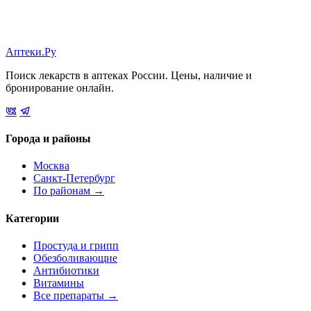
Аптеки.Ру
Поиск лекарств в аптеках России. Цены, наличие и
бронирование онлайн.
Города и районы
Москва
Санкт-Петербург
По районам →
Категории
Простуда и грипп
Обезболивающие
Антибиотики
Витамины
Все препараты →