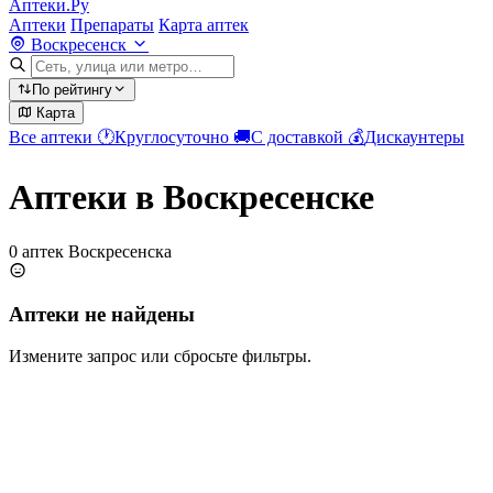
Аптеки.Ру
Аптеки
Препараты
Карта аптек
Воскресенск
По рейтингу
Карта
Все аптеки
🕐
Круглосуточно
🚚
С доставкой
💰
Дискаунтеры
Аптеки в Воскресенске
0 аптек Воскресенска
Аптеки не найдены
Измените запрос или сбросьте фильтры.