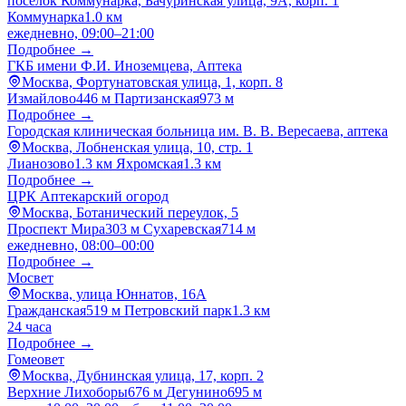
посёлок Коммунарка, Бачуринская улица, 9А, корп. 1
Коммунарка
1.0 км
ежедневно, 09:00–21:00
Подробнее →
ГКБ имени Ф.И. Иноземцева, Аптека
Москва, Фортунатовская улица, 1, корп. 8
Измайлово
446 м
Партизанская
973 м
Подробнее →
Городская клиническая больница им. В. В. Вересаева, аптека
Москва, Лобненская улица, 10, стр. 1
Лианозово
1.3 км
Яхромская
1.3 км
Подробнее →
ЦРК Аптекарский огород
Москва, Ботанический переулок, 5
Проспект Мира
303 м
Сухаревская
714 м
ежедневно, 08:00–00:00
Подробнее →
Мосвет
Москва, улица Юннатов, 16А
Гражданская
519 м
Петровский парк
1.3 км
24 часа
Подробнее →
Гомеовет
Москва, Дубнинская улица, 17, корп. 2
Верхние Лихоборы
676 м
Дегунино
695 м