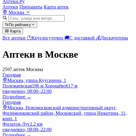
Аптеки.Ру
Аптеки
Препараты
Карта аптек
Москва
По рейтингу
Карта
Все аптеки
🕐
Круглосуточно
🚚
С доставкой
💰
Дискаунтеры
Аптеки в Москве
2597 аптек Москвы
Горздрав
Москва, улица Куусинена, 1
Полежаевская
196 м
Хорошёво
617 м
ежедневно, 08:00–22:00
Подробнее →
Горздрав
Москва, Новомосковский административный округ,
Филимонковский район, Московский, улица Никитина, 11,
корп. 1
Филатов Луг
2.2 км
ежедневно, 08:00–22:00
Подробнее →