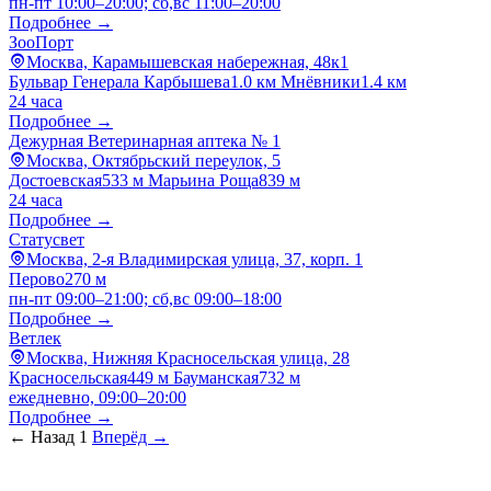
пн-пт 10:00–20:00; сб,вс 11:00–20:00
Подробнее →
ЗооПорт
Москва, Карамышевская набережная, 48к1
Бульвар Генерала Карбышева
1.0 км
Мнёвники
1.4 км
24 часа
Подробнее →
Дежурная Ветеринарная аптека № 1
Москва, Октябрьский переулок, 5
Достоевская
533 м
Марьина Роща
839 м
24 часа
Подробнее →
Статусвет
Москва, 2-я Владимирская улица, 37, корп. 1
Перово
270 м
пн-пт 09:00–21:00; сб,вс 09:00–18:00
Подробнее →
Ветлек
Москва, Нижняя Красносельская улица, 28
Красносельская
449 м
Бауманская
732 м
ежедневно, 09:00–20:00
Подробнее →
← Назад
1
Вперёд →