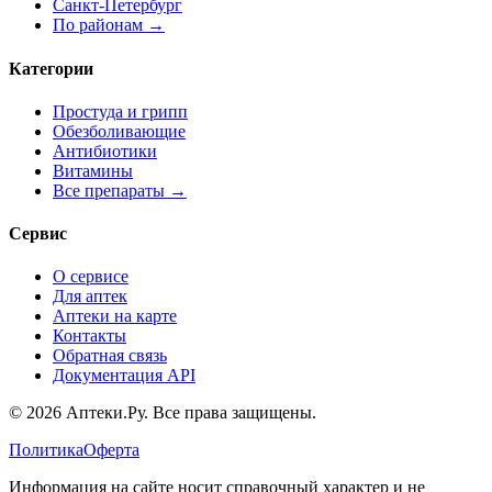
Санкт-Петербург
По районам →
Категории
Простуда и грипп
Обезболивающие
Антибиотики
Витамины
Все препараты →
Сервис
О сервисе
Для аптек
Аптеки на карте
Контакты
Обратная связь
Документация API
© 2026 Аптеки.Ру. Все права защищены.
Политика
Оферта
Информация на сайте носит справочный характер и не