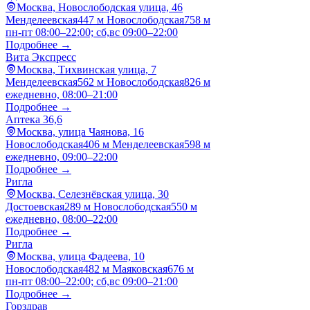
Москва, Новослободская улица, 46
Менделеевская
447 м
Новослободская
758 м
пн-пт 08:00–22:00; сб,вс 09:00–22:00
Подробнее →
Вита Экспресс
Москва, Тихвинская улица, 7
Менделеевская
562 м
Новослободская
826 м
ежедневно, 08:00–21:00
Подробнее →
Аптека 36,6
Москва, улица Чаянова, 16
Новослободская
406 м
Менделеевская
598 м
ежедневно, 09:00–22:00
Подробнее →
Ригла
Москва, Селезнёвская улица, 30
Достоевская
289 м
Новослободская
550 м
ежедневно, 08:00–22:00
Подробнее →
Ригла
Москва, улица Фадеева, 10
Новослободская
482 м
Маяковская
676 м
пн-пт 08:00–22:00; сб,вс 09:00–21:00
Подробнее →
Горздрав