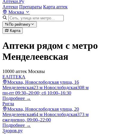
Аптеки.Ру
Аптеки
Препараты
Карта аптек
Москва
По рейтингу
Карта
Аптеки рядом с метро
Менделеевская
10000 аптек Москвы
ЕАПТЕКА
Москва, Новослободская улица, 16
Менделеевская
23 м
Новослободская
308 м
пн-пт 09:30–20:00; сб 10:00–16:30
Подробнее →
Ригла
Москва, Новослободская улица, 20
Менделеевская
64 м
Новослободская
373 м
ежедневно, 09:00–22:00
Подробнее →
Здоров.ру