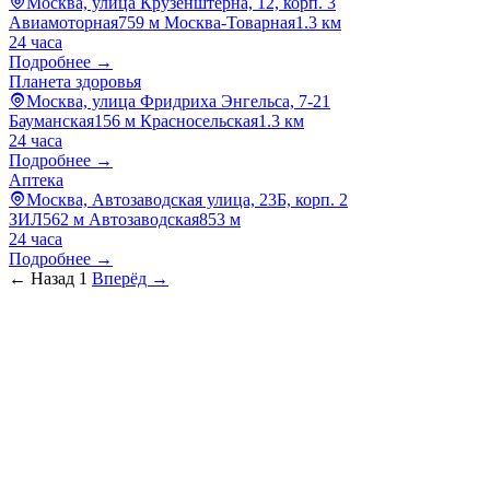
Москва, улица Крузенштерна, 12, корп. 3
Авиамоторная
759 м
Москва-Товарная
1.3 км
24 часа
Подробнее →
Планета здоровья
Москва, улица Фридриха Энгельса, 7-21
Бауманская
156 м
Красносельская
1.3 км
24 часа
Подробнее →
Аптека
Москва, Автозаводская улица, 23Б, корп. 2
ЗИЛ
562 м
Автозаводская
853 м
24 часа
Подробнее →
← Назад
1
Вперёд →