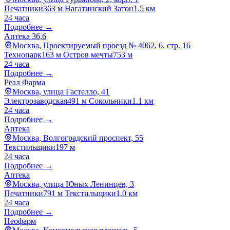
Печатники
363 м
Нагатинский Затон
1.5 км
24 часа
Подробнее →
Аптека 36,6
Москва, Проектируемый проезд № 4062, 6, стр. 16
Технопарк
163 м
Остров мечты
753 м
24 часа
Подробнее →
Реал Фарма
Москва, улица Гастелло, 41
Электрозаводская
491 м
Сокольники
1.1 км
24 часа
Подробнее →
Аптека
Москва, Волгоградский проспект, 55
Текстильщики
197 м
24 часа
Подробнее →
Аптека
Москва, улица Юных Ленинцев, 3
Печатники
791 м
Текстильщики
1.0 км
24 часа
Подробнее →
Неофарм