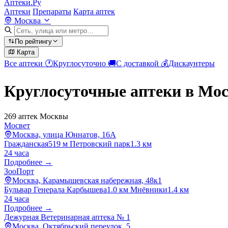
Аптеки.Ру
Аптеки
Препараты
Карта аптек
Москва
По рейтингу
Карта
Все аптеки
🕐
Круглосуточно
🚚
С доставкой
💰
Дискаунтеры
Круглосуточные аптеки в Мо
269 аптек Москвы
Мосвет
Москва, улица Юннатов, 16А
Гражданская
519 м
Петровский парк
1.3 км
24 часа
Подробнее →
ЗооПорт
Москва, Карамышевская набережная, 48к1
Бульвар Генерала Карбышева
1.0 км
Мнёвники
1.4 км
24 часа
Подробнее →
Дежурная Ветеринарная аптека № 1
Москва, Октябрьский переулок, 5