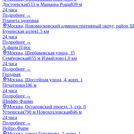
Достоевская
533 м
Марьина Роща
839 м
24 часа
Подробнее →
Планета здоровья
Москва, Новомосковский административный округ, район Ще
Бунинская аллея
1.5 км
24 часа
Подробнее →
А-фарм Плюс
Москва, Щербаковская улица, 35
Семёновская
655 м
Измайлово
1.0 км
24 часа
Подробнее →
Горздрав
Москва, Шоссейная улица, 4, корп. 1
Печатники
186 м
24 часа
Подробнее →
Шиффо Фармо
Москва, Остаповский проезд, 3, стр. 6
Угрешская
790 м
Новохохловская
846 м
24 часа
Подробнее →
Нейро-Фарм
Москва, улица Гурьянова, 2, корп. 1