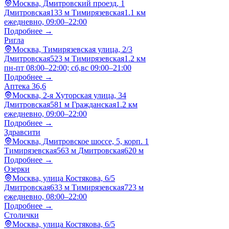
Москва, Дмитровский проезд, 1
Дмитровская
133 м
Тимирязевская
1.1 км
ежедневно, 09:00–22:00
Подробнее →
Ригла
Москва, Тимирязевская улица, 2/3
Дмитровская
523 м
Тимирязевская
1.2 км
пн-пт 08:00–22:00; сб,вс 09:00–21:00
Подробнее →
Аптека 36,6
Москва, 2-я Хуторская улица, 34
Дмитровская
581 м
Гражданская
1.2 км
ежедневно, 09:00–22:00
Подробнее →
Здравсити
Москва, Дмитровское шоссе, 5, корп. 1
Тимирязевская
563 м
Дмитровская
620 м
Подробнее →
Озерки
Москва, улица Костякова, 6/5
Дмитровская
633 м
Тимирязевская
723 м
ежедневно, 08:00–22:00
Подробнее →
Столички
Москва, улица Костякова, 6/5