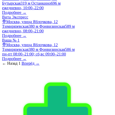
Бутырская
319 м
Останкино
696 м
ежедневно, 10:00–22:00
Подробнее →
Вита Экспресс
Москва, улица Яблочкова, 12
Тимирязевская
380 м
Фонвизинская
589 м
ежедневно, 08:00–21:00
Подробнее →
Ваша № 1
Москва, улица Яблочкова, 12
Тимирязевская
380 м
Фонвизинская
586 м
пн-пт 08:00–21:00; сб,вс 09:00–21:00
Подробнее →
← Назад
1
Вперёд →