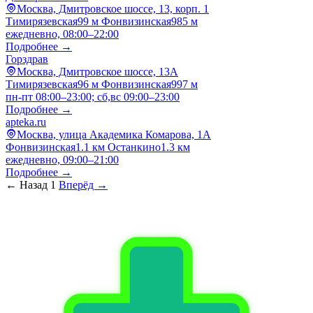
Москва, Дмитровское шоссе, 13, корп. 1
Тимирязевская
99 м
Фонвизинская
985 м
ежедневно, 08:00–22:00
Подробнее →
Горздрав
Москва, Дмитровское шоссе, 13А
Тимирязевская
96 м
Фонвизинская
997 м
пн-пт 08:00–23:00; сб,вс 09:00–23:00
Подробнее →
apteka.ru
Москва, улица Академика Комарова, 1А
Фонвизинская
1.1 км
Останкино
1.3 км
ежедневно, 09:00–21:00
Подробнее →
← Назад
1
Вперёд →