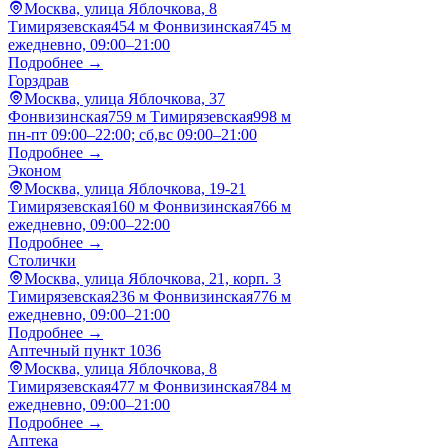
Москва, улица Яблочкова, 8
Тимирязевская
454 м
Фонвизинская
745 м
ежедневно, 09:00–21:00
Подробнее →
Горздрав
Москва, улица Яблочкова, 37
Фонвизинская
759 м
Тимирязевская
998 м
пн-пт 09:00–22:00; сб,вс 09:00–21:00
Подробнее →
Эконом
Москва, улица Яблочкова, 19-21
Тимирязевская
160 м
Фонвизинская
766 м
ежедневно, 09:00–22:00
Подробнее →
Столички
Москва, улица Яблочкова, 21, корп. 3
Тимирязевская
236 м
Фонвизинская
776 м
ежедневно, 09:00–21:00
Подробнее →
Аптечный пункт 1036
Москва, улица Яблочкова, 8
Тимирязевская
477 м
Фонвизинская
784 м
ежедневно, 09:00–21:00
Подробнее →
Аптека