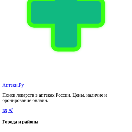
Аптеки.Ру
Поиск лекарств в аптеках России. Цены, наличие и
бронирование онлайн.
Города и районы