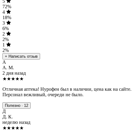
5
72%
4
18%
3
6%
2
2%
1
2%
+ Написать отзыв
А
А. М.
2 дня назад
★★★★★
Отличная аптека! Нурофен был в наличии, цена как на сайте.
Персонал вежливый, очереди не было.
Полезно · 12
Д
Д. К.
неделю назад
★★★★
★