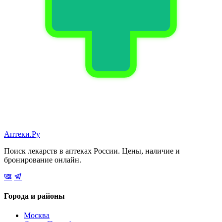
Аптеки.Ру
Поиск лекарств в аптеках России. Цены, наличие и
бронирование онлайн.
Города и районы
Москва