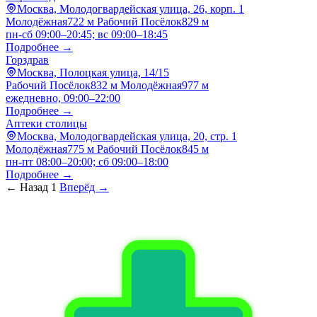
Москва, Молодогвардейская улица, 26, корп. 1
Молодёжная
722 м
Рабочий Посёлок
829 м
пн-сб 09:00–20:45; вс 09:00–18:45
Подробнее →
Горздрав
Москва, Полоцкая улица, 14/15
Рабочий Посёлок
832 м
Молодёжная
977 м
ежедневно, 09:00–22:00
Подробнее →
Аптеки столицы
Москва, Молодогвардейская улица, 20, стр. 1
Молодёжная
775 м
Рабочий Посёлок
845 м
пн-пт 08:00–20:00; сб 09:00–18:00
Подробнее →
← Назад
1
Вперёд →