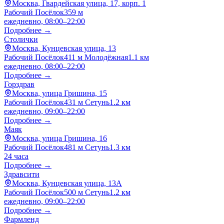
Москва, Гвардейская улица, 17, корп. 1
Рабочий Посёлок
359 м
ежедневно, 08:00–22:00
Подробнее →
Столички
Москва, Кунцевская улица, 13
Рабочий Посёлок
411 м
Молодёжная
1.1 км
ежедневно, 08:00–22:00
Подробнее →
Горздрав
Москва, улица Гришина, 15
Рабочий Посёлок
431 м
Сетунь
1.2 км
ежедневно, 09:00–22:00
Подробнее →
Маяк
Москва, улица Гришина, 16
Рабочий Посёлок
481 м
Сетунь
1.3 км
24 часа
Подробнее →
Здравсити
Москва, Кунцевская улица, 13А
Рабочий Посёлок
500 м
Сетунь
1.2 км
ежедневно, 09:00–22:00
Подробнее →
Фармленд