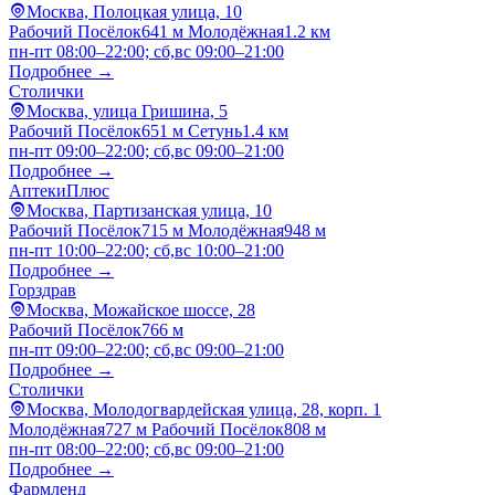
Москва, Полоцкая улица, 10
Рабочий Посёлок
641 м
Молодёжная
1.2 км
пн-пт 08:00–22:00; сб,вс 09:00–21:00
Подробнее →
Столички
Москва, улица Гришина, 5
Рабочий Посёлок
651 м
Сетунь
1.4 км
пн-пт 09:00–22:00; сб,вс 09:00–21:00
Подробнее →
АптекиПлюс
Москва, Партизанская улица, 10
Рабочий Посёлок
715 м
Молодёжная
948 м
пн-пт 10:00–22:00; сб,вс 10:00–21:00
Подробнее →
Горздрав
Москва, Можайское шоссе, 28
Рабочий Посёлок
766 м
пн-пт 09:00–22:00; сб,вс 09:00–21:00
Подробнее →
Столички
Москва, Молодогвардейская улица, 28, корп. 1
Молодёжная
727 м
Рабочий Посёлок
808 м
пн-пт 08:00–22:00; сб,вс 09:00–21:00
Подробнее →
Фармленд