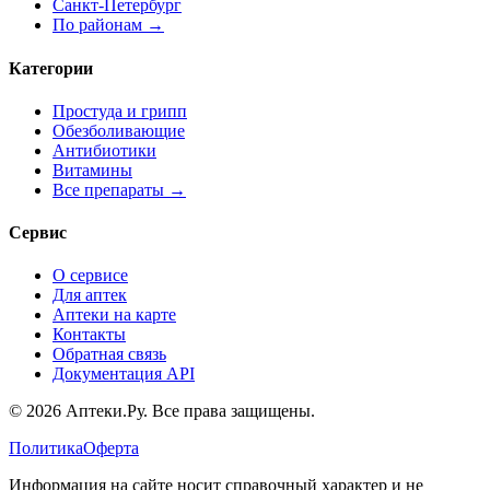
Санкт-Петербург
По районам →
Категории
Простуда и грипп
Обезболивающие
Антибиотики
Витамины
Все препараты →
Сервис
О сервисе
Для аптек
Аптеки на карте
Контакты
Обратная связь
Документация API
© 2026 Аптеки.Ру. Все права защищены.
Политика
Оферта
Информация на сайте носит справочный характер и не