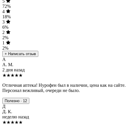
5
72%
4
18%
3
6%
2
2%
1
2%
+ Написать отзыв
А
А. М.
2 дня назад
★★★★★
Отличная аптека! Нурофен был в наличии, цена как на сайте.
Персонал вежливый, очереди не было.
Полезно · 12
Д
Д. К.
неделю назад
★★★★
★