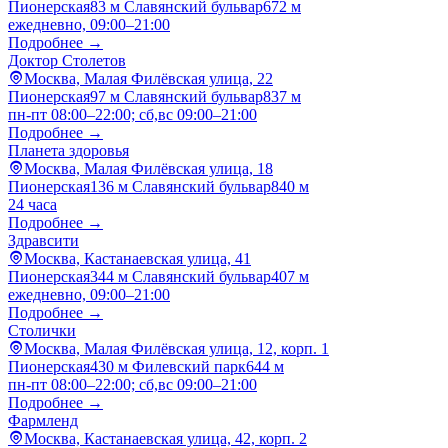
Пионерская
83 м
Славянский бульвар
672 м
ежедневно, 09:00–21:00
Подробнее →
Доктор Столетов
Москва, Малая Филёвская улица, 22
Пионерская
97 м
Славянский бульвар
837 м
пн-пт 08:00–22:00; сб,вс 09:00–21:00
Подробнее →
Планета здоровья
Москва, Малая Филёвская улица, 18
Пионерская
136 м
Славянский бульвар
840 м
24 часа
Подробнее →
Здравсити
Москва, Кастанаевская улица, 41
Пионерская
344 м
Славянский бульвар
407 м
ежедневно, 09:00–21:00
Подробнее →
Столички
Москва, Малая Филёвская улица, 12, корп. 1
Пионерская
430 м
Филевский парк
644 м
пн-пт 08:00–22:00; сб,вс 09:00–21:00
Подробнее →
Фармленд
Москва, Кастанаевская улица, 42, корп. 2