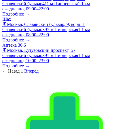
Славянский бульвар
411 м
Пионерская
1.1 км
ежедневно, 09:00–22:00
Подробнее →
Шах
Москва, Славянский бульвар, 9, корп. 1
Славянский бульвар
397 м
Пионерская
1.1 км
ежедневно, 08:00–22:00
Подробнее →
Аптека 36,6
Москва, Кутузовский проспект, 57
Славянский бульвар
391 м
Пионерская
1.1 км
ежедневно, 10:00–23:00
Подробнее →
← Назад
1
Вперёд →