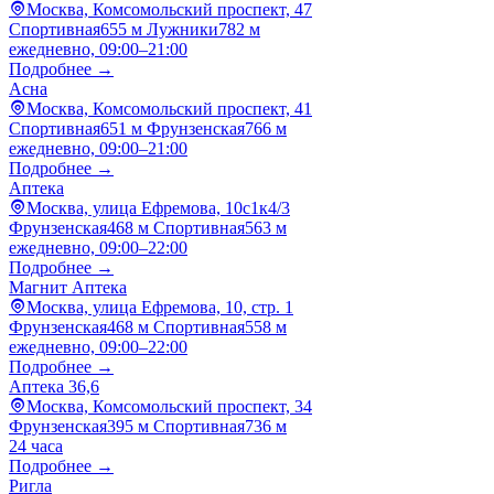
Москва, Комсомольский проспект, 47
Спортивная
655 м
Лужники
782 м
ежедневно, 09:00–21:00
Подробнее →
Асна
Москва, Комсомольский проспект, 41
Спортивная
651 м
Фрунзенская
766 м
ежедневно, 09:00–21:00
Подробнее →
Аптека
Москва, улица Ефремова, 10с1к4/3
Фрунзенская
468 м
Спортивная
563 м
ежедневно, 09:00–22:00
Подробнее →
Магнит Аптека
Москва, улица Ефремова, 10, стр. 1
Фрунзенская
468 м
Спортивная
558 м
ежедневно, 09:00–22:00
Подробнее →
Аптека 36,6
Москва, Комсомольский проспект, 34
Фрунзенская
395 м
Спортивная
736 м
24 часа
Подробнее →
Ригла