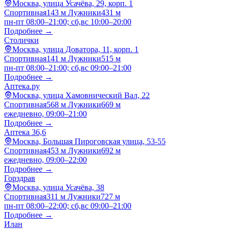
Москва, улица Усачёва, 29, корп. 1
Спортивная
143 м
Лужники
431 м
пн-пт 08:00–21:00; сб,вс 10:00–20:00
Подробнее →
Столички
Москва, улица Доватора, 11, корп. 1
Спортивная
141 м
Лужники
515 м
пн-пт 08:00–21:00; сб,вс 09:00–21:00
Подробнее →
Аптека.ру
Москва, улица Хамовнический Вал, 22
Спортивная
568 м
Лужники
669 м
ежедневно, 09:00–21:00
Подробнее →
Аптека 36,6
Москва, Большая Пироговская улица, 53-55
Спортивная
453 м
Лужники
692 м
ежедневно, 09:00–22:00
Подробнее →
Горздрав
Москва, улица Усачёва, 38
Спортивная
311 м
Лужники
727 м
пн-пт 08:00–22:00; сб,вс 09:00–21:00
Подробнее →
Илан