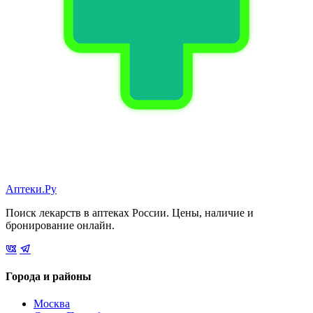
Аптеки.Ру
Поиск лекарств в аптеках России. Цены, наличие и
бронирование онлайн.
Города и районы
Москва