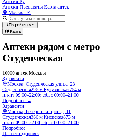
Аптеки.Ру
Аптеки
Препараты
Карта аптек
Москва
По рейтингу
Карта
Аптеки рядом с метро
Студенческая
10000 аптек Москвы
Здравсити
Москва, Студенческая улица, 23
Студенческая
296 м
Кутузовская
764 м
пн-пт 09:00–22:00; сб,вс 09:00–21:00
Подробнее →
Здравсити
Москва, Резервный проезд, 11
Студенческая
366 м
Киевская
873 м
пн-пт 09:00–22:00; сб,вс 09:00–21:00
Подробнее →
Планета здоровья