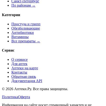
Санкт-Петербург
По районам →
Категории
Простуда и грипп
Обезболивающие
Антибиотики
Витамины
Все препараты →
Сервис
О сервисе
Для аптек
Аптеки на карте
Контакты
Обратная связь
Документация API
© 2026 Аптеки.Ру. Все права защищены.
Политика
Оферта
Информация на сайте носит справочный характер и не