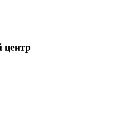
й центр