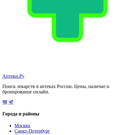
Аптеки.Ру
Поиск лекарств в аптеках России. Цены, наличие и
бронирование онлайн.
Города и районы
Москва
Санкт-Петербург