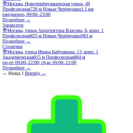
Москва, Новочерёмушкинская улица, 49
Профсоюзная
728 м
Новые Черёмушки
1.1 км
ежедневно, 09:00–23:00
Подробнее →
Здравсити
Москва, улица Архитектора Власова, 8, корп. 1
Профсоюзная
825 м
Новые Черёмушки
983 м
Подробнее →
Столички
Москва, улица Ивана Бабушкина, 13, корп. 1
Академическая
815 м
Профсоюзная
884 м
пн-пт 09:00–22:00; сб,вс 09:00–21:00
Подробнее →
← Назад
1
Вперёд →