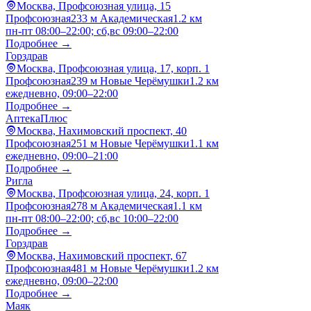
Москва, Профсоюзная улица, 15
Профсоюзная
233 м
Академическая
1.2 км
пн-пт 08:00–22:00; сб,вс 09:00–22:00
Подробнее →
Горздрав
Москва, Профсоюзная улица, 17, корп. 1
Профсоюзная
239 м
Новые Черёмушки
1.2 км
ежедневно, 09:00–22:00
Подробнее →
АптекаПлюс
Москва, Нахимовский проспект, 40
Профсоюзная
251 м
Новые Черёмушки
1.1 км
ежедневно, 09:00–21:00
Подробнее →
Ригла
Москва, Профсоюзная улица, 24, корп. 1
Профсоюзная
278 м
Академическая
1.1 км
пн-пт 08:00–22:00; сб,вс 10:00–22:00
Подробнее →
Горздрав
Москва, Нахимовский проспект, 67
Профсоюзная
481 м
Новые Черёмушки
1.2 км
ежедневно, 09:00–22:00
Подробнее →
Маяк