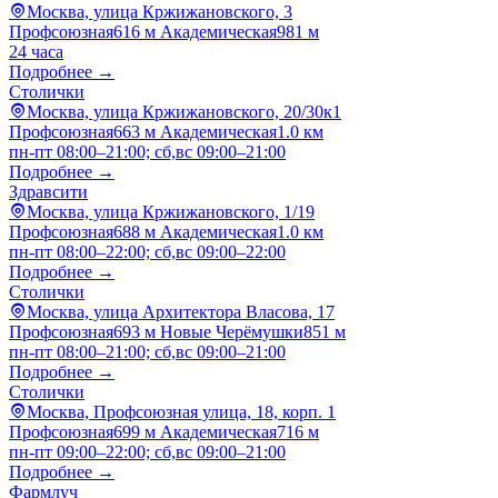
Москва, улица Кржижановского, 3
Профсоюзная
616 м
Академическая
981 м
24 часа
Подробнее →
Столички
Москва, улица Кржижановского, 20/30к1
Профсоюзная
663 м
Академическая
1.0 км
пн-пт 08:00–21:00; сб,вс 09:00–21:00
Подробнее →
Здравсити
Москва, улица Кржижановского, 1/19
Профсоюзная
688 м
Академическая
1.0 км
пн-пт 08:00–22:00; сб,вс 09:00–22:00
Подробнее →
Столички
Москва, улица Архитектора Власова, 17
Профсоюзная
693 м
Новые Черёмушки
851 м
пн-пт 08:00–21:00; сб,вс 09:00–21:00
Подробнее →
Столички
Москва, Профсоюзная улица, 18, корп. 1
Профсоюзная
699 м
Академическая
716 м
пн-пт 09:00–22:00; сб,вс 09:00–21:00
Подробнее →
Фармлуч