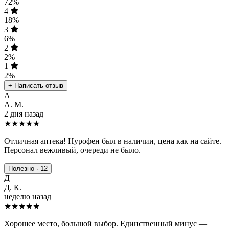
72%
4
18%
3
6%
2
2%
1
2%
+ Написать отзыв
А
А. М.
2 дня назад
★★★★★
Отличная аптека! Нурофен был в наличии, цена как на сайте.
Персонал вежливый, очереди не было.
Полезно · 12
Д
Д. К.
неделю назад
★★★★
★
Хорошее место, большой выбор. Единственный минус —