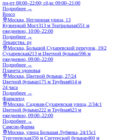
пн-пт 08:00–22:00; сб,вс 09:00–21:00
Подробнее →
Bosco
Москва, Неглинная улица, 13
Кузнецкий Мост
313 м
Театральная
551 м
ежедневно, 10:00–22:00
Подробнее →
Лекарства. ру
Москва, Большой Сухаревский переулок, 19/2
Сухаревская
213 м
Цветной бульвар
596 м
ежедневно, 09:00–22:00
Подробнее →
Планета здоровья
Москва, Цветной бульвар, 27/24
Цветной бульвар
175 м
Трубная
614 м
24 часа
Подробнее →
Фармленд
Москва, Садовая-Сухаревская улица, 2/34с1
Цветной бульвар
222 м
Трубная
623 м
ежедневно, 09:00–22:00
Подробнее →
Самсон-Фарма
Москва, улица Большая Лубянка, 24/15с1
Тургеневская
356 м
Сретенский бульвар
460 м