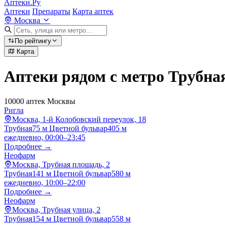
Аптеки.Ру
Аптеки
Препараты
Карта аптек
Москва
По рейтингу
Карта
Аптеки рядом с метро Трубна
10000 аптек Москвы
Ригла
Москва, 1-й Колобовский переулок, 18
Трубная
75 м
Цветной бульвар
405 м
ежедневно, 00:00–23:45
Подробнее →
Неофарм
Москва, Трубная площадь, 2
Трубная
141 м
Цветной бульвар
580 м
ежедневно, 10:00–22:00
Подробнее →
Неофарм
Москва, Трубная улица, 2
Трубная
154 м
Цветной бульвар
558 м