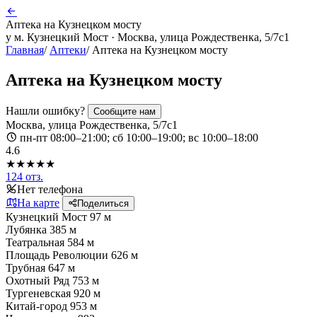
Аптека на Кузнецком мосту
у м. Кузнецкий Мост · Москва, улица Рождественка, 5/7с1
Главная
/
Аптеки
/
Аптека на Кузнецком мосту
Аптека на Кузнецком мосту
Нашли ошибку?
Сообщите нам
Москва, улица Рождественка, 5/7с1
пн-пт 08:00–21:00; сб 10:00–19:00; вс 10:00–18:00
4.6
★★★★★
124 отз.
Нет телефона
На карте
Поделиться
Кузнецкий Мост
97 м
Лубянка
385 м
Театральная
584 м
Площадь Революции
626 м
Трубная
647 м
Охотный Ряд
753 м
Тургеневская
920 м
Китай-город
953 м