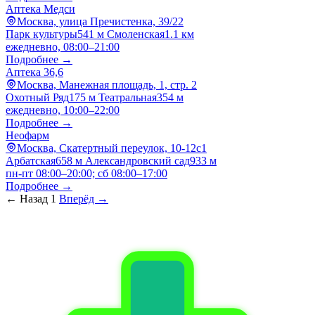
Аптека Медси
Москва, улица Пречистенка, 39/22
Парк культуры
541 м
Смоленская
1.1 км
ежедневно, 08:00–21:00
Подробнее →
Аптека 36,6
Москва, Манежная площадь, 1, стр. 2
Охотный Ряд
175 м
Театральная
354 м
ежедневно, 10:00–22:00
Подробнее →
Неофарм
Москва, Скатертный переулок, 10-12с1
Арбатская
658 м
Александровский сад
933 м
пн-пт 08:00–20:00; сб 08:00–17:00
Подробнее →
← Назад
1
Вперёд →