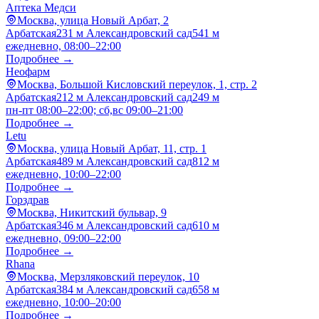
Аптека Медси
Москва, улица Новый Арбат, 2
Арбатская
231 м
Александровский сад
541 м
ежедневно, 08:00–22:00
Подробнее →
Неофарм
Москва, Большой Кисловский переулок, 1, стр. 2
Арбатская
212 м
Александровский сад
249 м
пн-пт 08:00–22:00; сб,вс 09:00–21:00
Подробнее →
Letu
Москва, улица Новый Арбат, 11, стр. 1
Арбатская
489 м
Александровский сад
812 м
ежедневно, 10:00–22:00
Подробнее →
Горздрав
Москва, Никитский бульвар, 9
Арбатская
346 м
Александровский сад
610 м
ежедневно, 09:00–22:00
Подробнее →
Rhana
Москва, Мерзляковский переулок, 10
Арбатская
384 м
Александровский сад
658 м
ежедневно, 10:00–20:00
Подробнее →