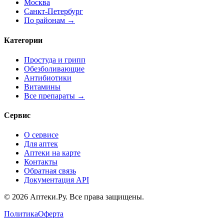
Москва
Санкт-Петербург
По районам →
Категории
Простуда и грипп
Обезболивающие
Антибиотики
Витамины
Все препараты →
Сервис
О сервисе
Для аптек
Аптеки на карте
Контакты
Обратная связь
Документация API
© 2026 Аптеки.Ру. Все права защищены.
Политика
Оферта