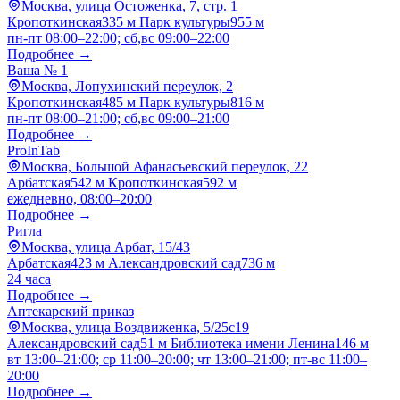
Москва, улица Остоженка, 7, стр. 1
Кропоткинская
335 м
Парк культуры
955 м
пн-пт 08:00–22:00; сб,вс 09:00–22:00
Подробнее →
Ваша № 1
Москва, Лопухинский переулок, 2
Кропоткинская
485 м
Парк культуры
816 м
пн-пт 08:00–21:00; сб,вс 09:00–21:00
Подробнее →
ProInTab
Москва, Большой Афанасьевский переулок, 22
Арбатская
542 м
Кропоткинская
592 м
ежедневно, 08:00–20:00
Подробнее →
Ригла
Москва, улица Арбат, 15/43
Арбатская
423 м
Александровский сад
736 м
24 часа
Подробнее →
Аптекарский приказ
Москва, улица Воздвиженка, 5/25с19
Александровский сад
51 м
Библиотека имени Ленина
146 м
вт 13:00–21:00; ср 11:00–20:00; чт 13:00–21:00; пт-вс 11:00–
20:00
Подробнее →