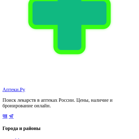
Аптеки.Ру
Поиск лекарств в аптеках России. Цены, наличие и
бронирование онлайн.
Города и районы