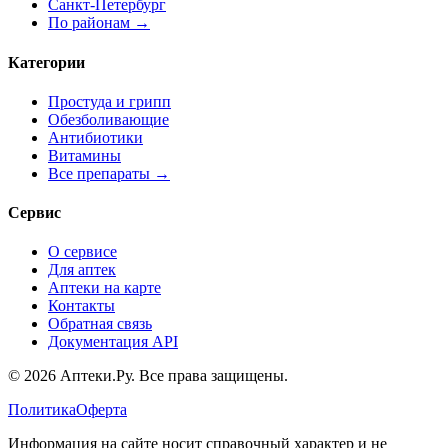
Санкт-Петербург
По районам →
Категории
Простуда и грипп
Обезболивающие
Антибиотики
Витамины
Все препараты →
Сервис
О сервисе
Для аптек
Аптеки на карте
Контакты
Обратная связь
Документация API
© 2026 Аптеки.Ру. Все права защищены.
Политика
Оферта
Информация на сайте носит справочный характер и не