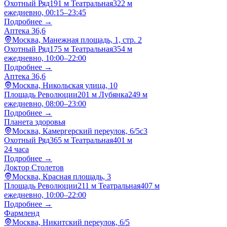
Охотный Ряд
191 м
Театральная
322 м
ежедневно, 00:15–23:45
Подробнее →
Аптека 36,6
Москва, Манежная площадь, 1, стр. 2
Охотный Ряд
175 м
Театральная
354 м
ежедневно, 10:00–22:00
Подробнее →
Аптека 36,6
Москва, Никольская улица, 10
Площадь Революции
201 м
Лубянка
249 м
ежедневно, 08:00–23:00
Подробнее →
Планета здоровья
Москва, Камергерский переулок, 6/5с3
Охотный Ряд
365 м
Театральная
401 м
24 часа
Подробнее →
Доктор Столетов
Москва, Красная площадь, 3
Площадь Революции
211 м
Театральная
407 м
ежедневно, 10:00–22:00
Подробнее →
Фармленд
Москва, Никитский переулок, 6/5