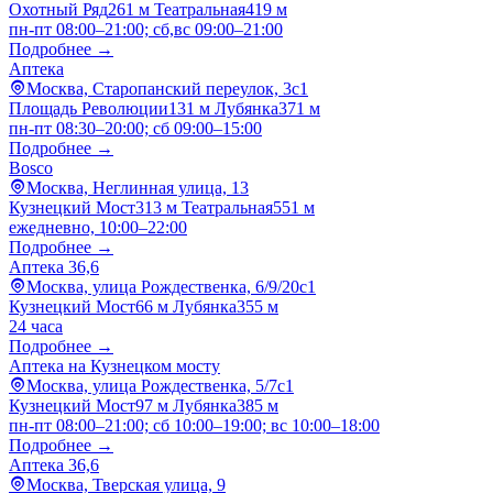
Охотный Ряд
261 м
Театральная
419 м
пн-пт 08:00–21:00; сб,вс 09:00–21:00
Подробнее →
Аптека
Москва, Старопанский переулок, 3с1
Площадь Революции
131 м
Лубянка
371 м
пн-пт 08:30–20:00; сб 09:00–15:00
Подробнее →
Bosco
Москва, Неглинная улица, 13
Кузнецкий Мост
313 м
Театральная
551 м
ежедневно, 10:00–22:00
Подробнее →
Аптека 36,6
Москва, улица Рождественка, 6/9/20с1
Кузнецкий Мост
66 м
Лубянка
355 м
24 часа
Подробнее →
Аптека на Кузнецком мосту
Москва, улица Рождественка, 5/7с1
Кузнецкий Мост
97 м
Лубянка
385 м
пн-пт 08:00–21:00; сб 10:00–19:00; вс 10:00–18:00
Подробнее →
Аптека 36,6
Москва, Тверская улица, 9