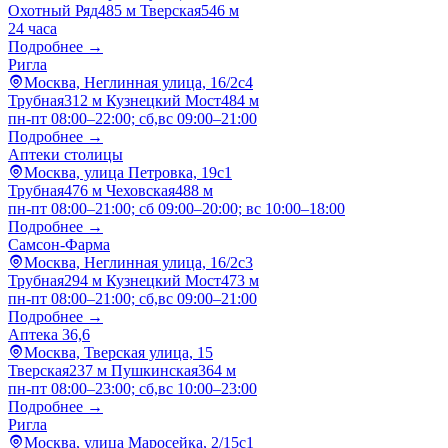
Охотный Ряд
485 м
Тверская
546 м
24 часа
Подробнее →
Ригла
Москва, Неглинная улица, 16/2с4
Трубная
312 м
Кузнецкий Мост
484 м
пн-пт 08:00–22:00; сб,вс 09:00–21:00
Подробнее →
Аптеки столицы
Москва, улица Петровка, 19с1
Трубная
476 м
Чеховская
488 м
пн-пт 08:00–21:00; сб 09:00–20:00; вс 10:00–18:00
Подробнее →
Самсон-Фарма
Москва, Неглинная улица, 16/2с3
Трубная
294 м
Кузнецкий Мост
473 м
пн-пт 08:00–21:00; сб,вс 09:00–21:00
Подробнее →
Аптека 36,6
Москва, Тверская улица, 15
Тверская
237 м
Пушкинская
364 м
пн-пт 08:00–23:00; сб,вс 10:00–23:00
Подробнее →
Ригла
Москва, улица Маросейка, 2/15с1