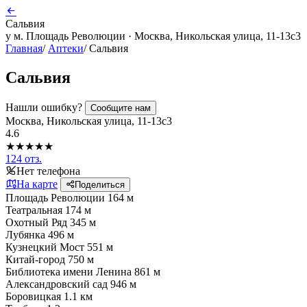
Сальвия
у м. Площадь Революции · Москва, Никольская улица, 11-13с3
Главная
/
Аптеки
/
Сальвия
Сальвия
Нашли ошибку?
Сообщите нам
Москва, Никольская улица, 11-13с3
4.6
★★★★★
124 отз.
Нет телефона
На карте
Поделиться
Площадь Революции
164 м
Театральная
174 м
Охотный Ряд
345 м
Лубянка
496 м
Кузнецкий Мост
551 м
Китай-город
750 м
Библиотека имени Ленина
861 м
Александровский сад
946 м
Боровицкая
1.1 км