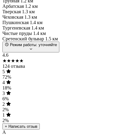
Трубная
1.2 км
Арбатская
1.2 км
Тверская
1.3 км
Чеховская
1.3 км
Пушкинская
1.4 км
Тургеневская
1.4 км
Чистые пруды
1.4 км
Сретенский бульвар
1.5 км
Режим работы:
уточняйте
4.6
★★★★★
124 отзыва
5
72%
4
18%
3
6%
2
2%
1
2%
+ Написать отзыв
А