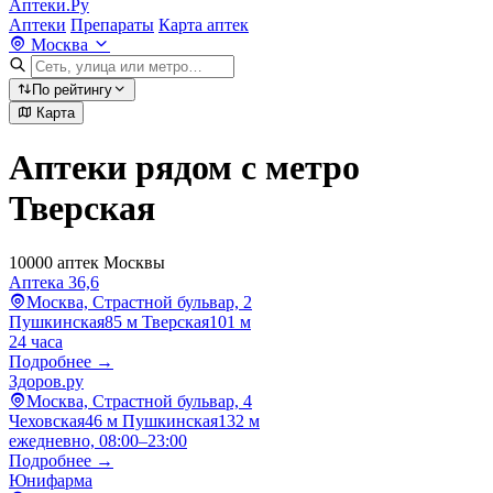
Аптеки.Ру
Аптеки
Препараты
Карта аптек
Москва
По рейтингу
Карта
Аптеки рядом с метро
Тверская
10000 аптек Москвы
Аптека 36,6
Москва, Страстной бульвар, 2
Пушкинская
85 м
Тверская
101 м
24 часа
Подробнее →
Здоров.ру
Москва, Страстной бульвар, 4
Чеховская
46 м
Пушкинская
132 м
ежедневно, 08:00–23:00
Подробнее →
Юнифарма