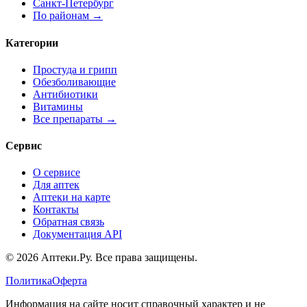
Санкт-Петербург
По районам →
Категории
Простуда и грипп
Обезболивающие
Антибиотики
Витамины
Все препараты →
Сервис
О сервисе
Для аптек
Аптеки на карте
Контакты
Обратная связь
Документация API
© 2026 Аптеки.Ру. Все права защищены.
Политика
Оферта
Информация на сайте носит справочный характер и не