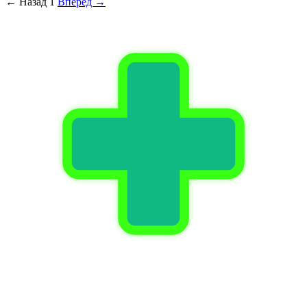
← Назад
1
Вперёд →