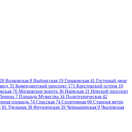
28
Волковская
8
Выборгская
19
Горьковская
41
Гостиный двор
авод
35
Комендантский проспект
171
Крестовский остров
10
вская
76
Московские ворота
36
Нарвская
31
Невский проспект
Ленина
7
Площадь Мужества
34
Политехническая
42
енная площадь
74
Спасская
74
Спортивная
66
Станция метро
т
81
Удельная
38
Фрунзенская
59
Чернышевская
9
Чкаловская