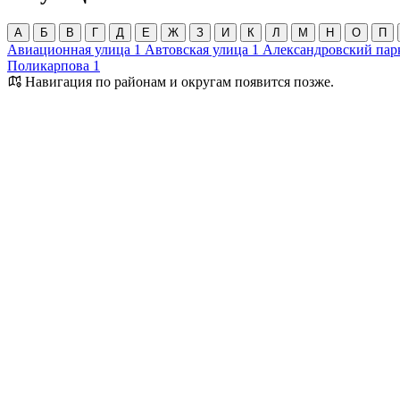
А
Б
В
Г
Д
Е
Ж
З
И
К
Л
М
Н
О
П
Авиационная улица
1
Автовская улица
1
Александровский пар
Поликарпова
1
Навигация по районам и округам появится позже.