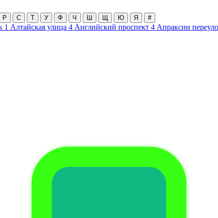
Р
С
Т
У
Ф
Ч
Ш
Щ
Ю
Я
#
к
1
Алтайская улица
4
Английский проспект
4
Апраксин переул