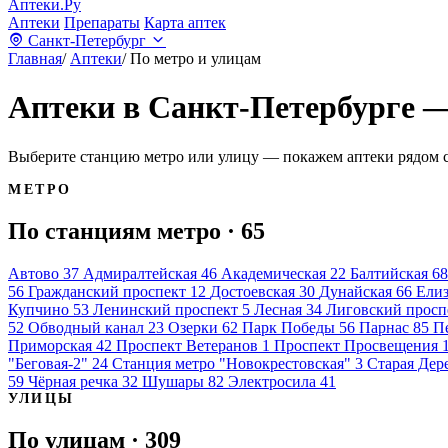
Аптеки.Ру
Аптеки
Препараты
Карта аптек
Санкт-Петербург
Главная
/
Аптеки
/
По метро и улицам
Аптеки в Санкт-Петербурге —
Выберите станцию метро или улицу — покажем аптеки рядом с
МЕТРО
По станциям метро
· 65
Автово
37
Адмиралтейская
46
Академическая
22
Балтийская
68
56
Гражданский проспект
12
Достоевская
30
Дунайская
66
Елиз
Купчино
53
Ленинский проспект
5
Лесная
34
Лиговский просп
52
Обводный канал
23
Озерки
62
Парк Победы
56
Парнас
85
П
Приморская
42
Проспект Ветеранов
1
Проспект Просвещения
"Беговая-2"
24
Станция метро "Новокрестовская"
3
Старая Дер
59
Чёрная речка
32
Шушары
82
Электросила
41
УЛИЦЫ
По улицам
· 309