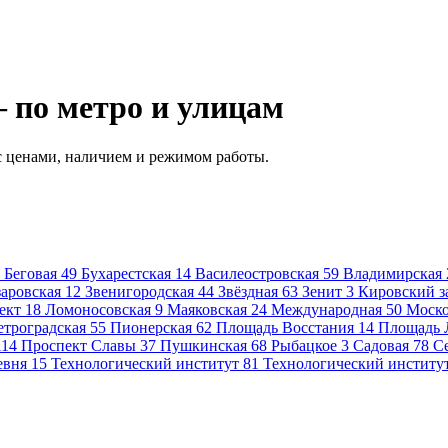
 по метро и улицам
 ценами, наличием и режимом работы.
Беговая
49
Бухарестская
14
Василеостровская
59
Владимирская
аровская
12
Звенигородская
44
Звёздная
63
Зенит
3
Кировский з
ект
18
Ломоносовская
9
Маяковская
24
Международная
50
Моско
етроградская
55
Пионерская
62
Площадь Восстания
14
Площадь 
114
Проспект Славы
37
Пушкинская
68
Рыбацкое
3
Садовая
78
С
евня
15
Технологический институт
81
Технологический институ