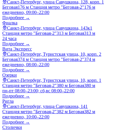
Санкт-Петербург, улица Савушкина, 128, корп. 1
Беговая
176 м
Станция метро "Беговая-2"
176 м
ежедневно, 09:00–22:00
Подробнее →
Фиалка
Санкт-Петербург, улица Савушкина, 143к1
Станция метро "Беговая-2"
313 м
Беговая
313 м
24 часа
Подробнее →
Вита Экспресс
Санкт-Петербург, Туристская улица, 10, корп. 2
Беговая
374 м
Станция метро "Беговая-2"
374 м
ежедневно, 08:00–22:00
Подробнее →
Озерки
Санкт-Петербург, Туристская улица, 10, корп. 1
Станция метро "Беговая-2"
380 м
Беговая
380 м
пн-пт 08:00–23:00; сб,вс 08:00–22:00
Подробнее →
Ригла
Санкт-Петербург, улица Савушкина, 141
Станция метро "Беговая-2"
382 м
Беговая
382 м
ежедневно, 10:00–22:00
Подробнее →
Столички