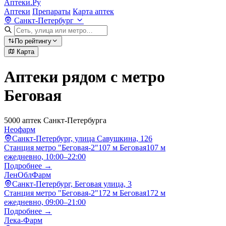
Аптеки.Ру
Аптеки
Препараты
Карта аптек
Санкт-Петербург
По рейтингу
Карта
Аптеки рядом с метро
Беговая
5000 аптек Санкт-Петербурга
Неофарм
Санкт-Петербург, улица Савушкина, 126
Станция метро "Беговая-2"
107 м
Беговая
107 м
ежедневно, 10:00–22:00
Подробнее →
ЛенОблФарм
Санкт-Петербург, Беговая улица, 3
Станция метро "Беговая-2"
172 м
Беговая
172 м
ежедневно, 09:00–21:00
Подробнее →
Лека-Фарм