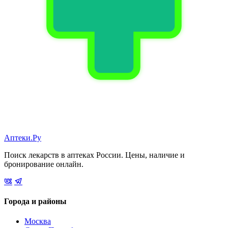
Аптеки.Ру
Поиск лекарств в аптеках России. Цены, наличие и
бронирование онлайн.
Города и районы
Москва