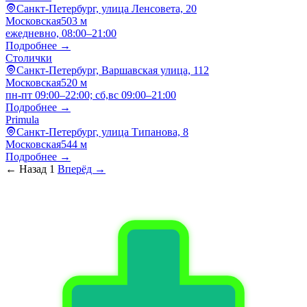
Санкт-Петербург, улица Ленсовета, 20
Московская
503 м
ежедневно, 08:00–21:00
Подробнее →
Столички
Санкт-Петербург, Варшавская улица, 112
Московская
520 м
пн-пт 09:00–22:00; сб,вс 09:00–21:00
Подробнее →
Primula
Санкт-Петербург, улица Типанова, 8
Московская
544 м
Подробнее →
← Назад
1
Вперёд →