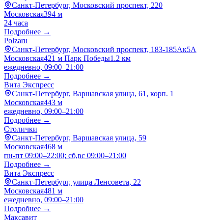
Санкт-Петербург, Московский проспект, 220
Московская
394 м
24 часа
Подробнее →
Polzaru
Санкт-Петербург, Московский проспект, 183-185Ак5А
Московская
421 м
Парк Победы
1.2 км
ежедневно, 09:00–21:00
Подробнее →
Вита Экспресс
Санкт-Петербург, Варшавская улица, 61, корп. 1
Московская
443 м
ежедневно, 09:00–21:00
Подробнее →
Столички
Санкт-Петербург, Варшавская улица, 59
Московская
468 м
пн-пт 09:00–22:00; сб,вс 09:00–21:00
Подробнее →
Вита Экспресс
Санкт-Петербург, улица Ленсовета, 22
Московская
481 м
ежедневно, 09:00–21:00
Подробнее →
Максавит