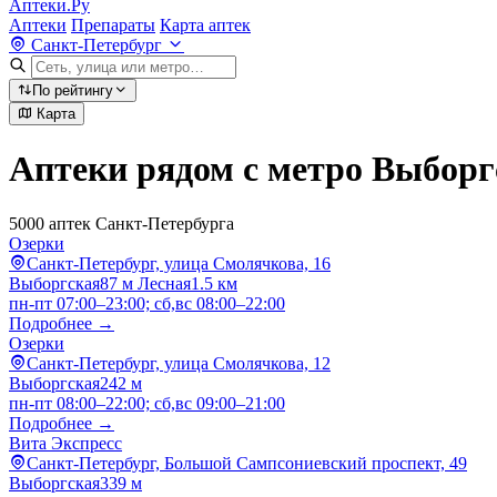
Аптеки.Ру
Аптеки
Препараты
Карта аптек
Санкт-Петербург
По рейтингу
Карта
Аптеки рядом с метро Выборг
5000 аптек Санкт-Петербурга
Озерки
Санкт-Петербург, улица Смолячкова, 16
Выборгская
87 м
Лесная
1.5 км
пн-пт 07:00–23:00; сб,вс 08:00–22:00
Подробнее →
Озерки
Санкт-Петербург, улица Смолячкова, 12
Выборгская
242 м
пн-пт 08:00–22:00; сб,вс 09:00–21:00
Подробнее →
Вита Экспресс
Санкт-Петербург, Большой Сампсониевский проспект, 49
Выборгская
339 м