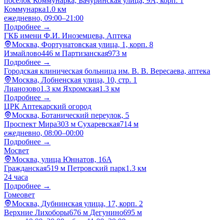
посёлок Коммунарка, Бачуринская улица, 9А, корп. 1
Коммунарка
1.0 км
ежедневно, 09:00–21:00
Подробнее →
ГКБ имени Ф.И. Иноземцева, Аптека
Москва, Фортунатовская улица, 1, корп. 8
Измайлово
446 м
Партизанская
973 м
Подробнее →
Городская клиническая больница им. В. В. Вересаева, аптека
Москва, Лобненская улица, 10, стр. 1
Лианозово
1.3 км
Яхромская
1.3 км
Подробнее →
ЦРК Аптекарский огород
Москва, Ботанический переулок, 5
Проспект Мира
303 м
Сухаревская
714 м
ежедневно, 08:00–00:00
Подробнее →
Мосвет
Москва, улица Юннатов, 16А
Гражданская
519 м
Петровский парк
1.3 км
24 часа
Подробнее →
Гомеовет
Москва, Дубнинская улица, 17, корп. 2
Верхние Лихоборы
676 м
Дегунино
695 м