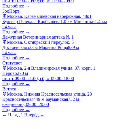
пн-пт 10:00–20:00; сб,вс 11:00–20:00
Подробнее →
ЗооПорт
Москва, Карамышевская набережная, 48к1
Бульвар Генерала Карбышева
1.0 км
Мнёвники
1.4 км
24 часа
Подробнее →
Дежурная Ветеринарная аптека № 1
Москва, Октябрьский переулок, 5
Достоевская
533 м
Марьина Роща
839 м
24 часа
Подробнее →
Статусвет
Москва, 2-я Владимирская улица, 37, корп. 1
Перово
270 м
пн-пт 09:00–21:00; сб,вс 09:00–18:00
Подробнее →
Ветлек
Москва, Нижняя Красносельская улица, 28
Красносельская
449 м
Бауманская
732 м
ежедневно, 09:00–20:00
Подробнее →
← Назад
1
Вперёд →