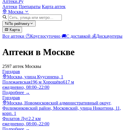
Аптеки.Ру
Аптеки
Препараты
Карта аптек
Москва
По рейтингу
Карта
Все аптеки
🕐
Круглосуточно
🚚
С доставкой
💰
Дискаунтеры
Аптеки в Москве
2597 аптек Москвы
Горздрав
Москва, улица Куусинена, 1
Полежаевская
196 м
Хорошёво
617 м
ежедневно, 08:00–22:00
Подробнее →
Горздрав
Москва, Новомосковский административный округ,
Филимонковский район, Московский, улица Никитина, 11,
корп. 1
Филатов Луг
2.2 км
ежедневно, 08:00–22:00
Подробнее →