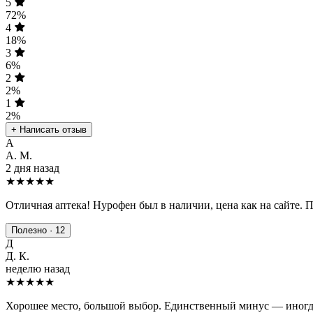
5
72%
4
18%
3
6%
2
2%
1
2%
+ Написать отзыв
А
А. М.
2 дня назад
★★★★★
Отличная аптека! Нурофен был в наличии, цена как на сайте. 
Полезно · 12
Д
Д. К.
неделю назад
★★★★
★
Хорошее место, большой выбор. Единственный минус — иногда