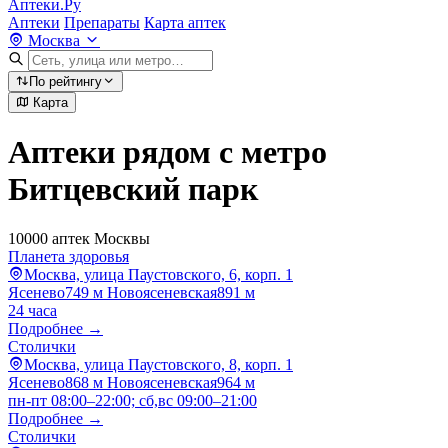
Аптеки.Ру
Аптеки
Препараты
Карта аптек
Москва
По рейтингу
Карта
Аптеки рядом с метро
Битцевский парк
10000 аптек Москвы
Планета здоровья
Москва, улица Паустовского, 6, корп. 1
Ясенево
749 м
Новоясеневская
891 м
24 часа
Подробнее →
Столички
Москва, улица Паустовского, 8, корп. 1
Ясенево
868 м
Новоясеневская
964 м
пн-пт 08:00–22:00; сб,вс 09:00–21:00
Подробнее →
Столички