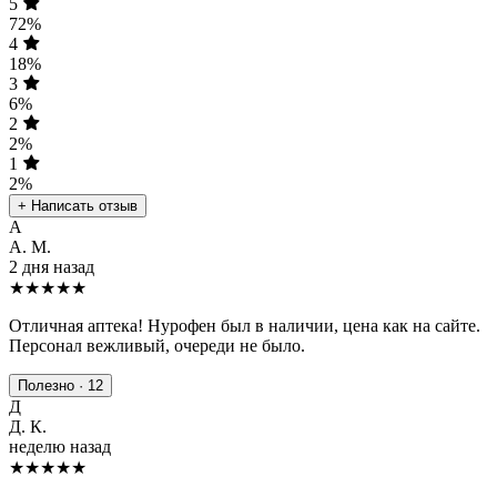
5
72%
4
18%
3
6%
2
2%
1
2%
+ Написать отзыв
А
А. М.
2 дня назад
★★★★★
Отличная аптека! Нурофен был в наличии, цена как на сайте.
Персонал вежливый, очереди не было.
Полезно · 12
Д
Д. К.
неделю назад
★★★★
★