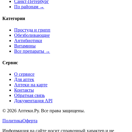
Санкт-Петербург
По районам →
Категории
Простуда и грипп
Обезболивающие
Антибиотики
Витамины
Все препараты →
Сервис
О сервисе
Для аптек
Аптеки на карте
Контакты
Обратная связь
Документация API
© 2026 Аптеки.Ру. Все права защищены.
Политика
Оферта
Информация на сайте носит справочный характер и не