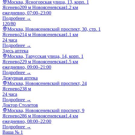
Москва, Ясногорская улица, 13, корп. 1
Ясенево
209 м
Новоясеневская
1.2 км
ежедневно, 07:00–23:00
Подробнее →
120/80
Москва, Новоясеневский проспект, 30, стр. 1
Ясенево
214 м
Новоясеневская
1.1 км
24 часа
Подробнее →
Здесь аптека
Москва, Тарусская улица, 14, корп. 1
Ясенево
229 м
Новоясеневская
1.5 км
ежедневно, 09:00–21:00
Подробнее →
Дежурная аптека
Москва, Новоясеневский проспект, 24
Ясенево
238 м
24 часа
Подробнее →
Доктор Столетов
Москва, Новоясеневский проспект, 9
Ясенево
286 м
Новоясеневская
1.4 км
ежедневно, 08:00–22:00
Подробнее →
Ваша № 1