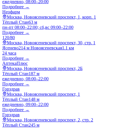
ежедневно, 08:00–20:00
Подробнее →
Неофарм
Москва, Новоясеневский проспект, 1, корп. 1
Тёплый Стан
63 м
пн-пт 08:00–22:00; сб,вс 09:00–22:00
Подробнее →
120/80
Москва, Новоясеневский проспект, 30, стр. 1
Ясенево
214 м
Новоясеневская
1.1 км
24 часа
Подробнее →
АптекаПлюс
Москва, Новоясеневский проспект, 2Б
Тёплый Стан
187 м
ежедневно, 08:00–22:00
Подробнее →
Горздрав
Москва, Новоясеневский проспект, 1
Тёплый Стан
148 м
ежедневно, 09:00–22:00
Подробнее →
Горздрав
Москва, Новоясеневский проспект, 2, стр. 2
Тёплый Стан
245 м