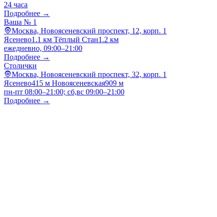
24 часа
Подробнее →
Ваша № 1
Москва, Новоясеневский проспект, 12, корп. 1
Ясенево
1.1 км
Тёплый Стан
1.2 км
ежедневно, 09:00–21:00
Подробнее →
Столички
Москва, Новоясеневский проспект, 32, корп. 1
Ясенево
415 м
Новоясеневская
909 м
пн-пт 08:00–21:00; сб,вс 09:00–21:00
Подробнее →