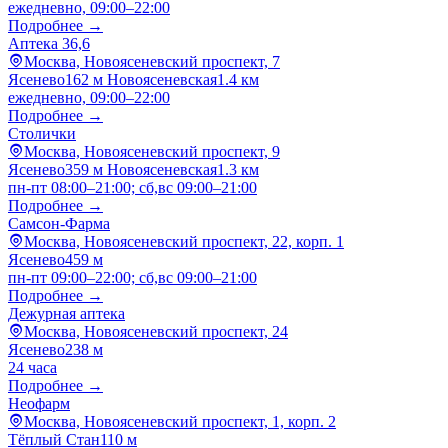
ежедневно, 09:00–22:00
Подробнее →
Аптека 36,6
Москва, Новоясеневский проспект, 7
Ясенево
162 м
Новоясеневская
1.4 км
ежедневно, 09:00–22:00
Подробнее →
Столички
Москва, Новоясеневский проспект, 9
Ясенево
359 м
Новоясеневская
1.3 км
пн-пт 08:00–21:00; сб,вс 09:00–21:00
Подробнее →
Самсон-Фарма
Москва, Новоясеневский проспект, 22, корп. 1
Ясенево
459 м
пн-пт 09:00–22:00; сб,вс 09:00–21:00
Подробнее →
Дежурная аптека
Москва, Новоясеневский проспект, 24
Ясенево
238 м
24 часа
Подробнее →
Неофарм
Москва, Новоясеневский проспект, 1, корп. 2
Тёплый Стан
110 м