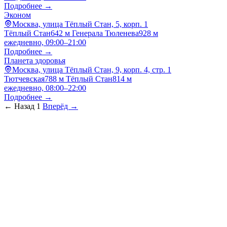
Подробнее →
Эконом
Москва, улица Тёплый Стан, 5, корп. 1
Тёплый Стан
642 м
Генерала Тюленева
928 м
ежедневно, 09:00–21:00
Подробнее →
Планета здоровья
Москва, улица Тёплый Стан, 9, корп. 4, стр. 1
Тютчевская
788 м
Тёплый Стан
814 м
ежедневно, 08:00–22:00
Подробнее →
← Назад
1
Вперёд →