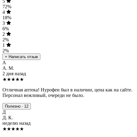
5
72%
4
18%
3
6%
2
2%
1
2%
+ Написать отзыв
А
А. М.
2 дня назад
★★★★★
Отличная аптека! Нурофен был в наличии, цена как на сайте.
Персонал вежливый, очереди не было.
Полезно · 12
Д
Д. К.
неделю назад
★★★★
★