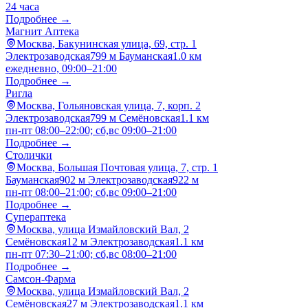
24 часа
Подробнее →
Магнит Аптека
Москва, Бакунинская улица, 69, стр. 1
Электрозаводская
799 м
Бауманская
1.0 км
ежедневно, 09:00–21:00
Подробнее →
Ригла
Москва, Гольяновская улица, 7, корп. 2
Электрозаводская
799 м
Семёновская
1.1 км
пн-пт 08:00–22:00; сб,вс 09:00–21:00
Подробнее →
Столички
Москва, Большая Почтовая улица, 7, стр. 1
Бауманская
902 м
Электрозаводская
922 м
пн-пт 08:00–21:00; сб,вс 09:00–21:00
Подробнее →
Супераптека
Москва, улица Измайловский Вал, 2
Семёновская
12 м
Электрозаводская
1.1 км
пн-пт 07:30–21:00; сб,вс 08:00–21:00
Подробнее →
Самсон-Фарма
Москва, улица Измайловский Вал, 2
Семёновская
27 м
Электрозаводская
1.1 км