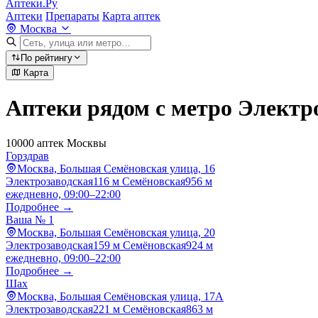
Аптеки.Ру
Аптеки
Препараты
Карта аптек
Москва
По рейтингу
Карта
Аптеки рядом с метро Электр
10000 аптек Москвы
Горздрав
Москва, Большая Семёновская улица, 16
Электрозаводская
116 м
Семёновская
956 м
ежедневно, 09:00–22:00
Подробнее →
Ваша № 1
Москва, Большая Семёновская улица, 20
Электрозаводская
159 м
Семёновская
924 м
ежедневно, 09:00–22:00
Подробнее →
Шах
Москва, Большая Семёновская улица, 17А
Электрозаводская
221 м
Семёновская
863 м