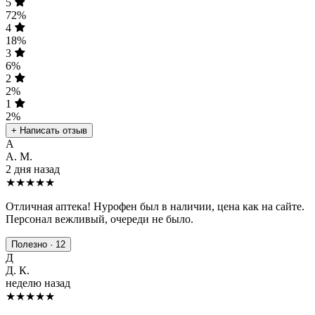
5
72%
4
18%
3
6%
2
2%
1
2%
+ Написать отзыв
А
А. М.
2 дня назад
★★★★★
Отличная аптека! Нурофен был в наличии, цена как на сайте.
Персонал вежливый, очереди не было.
Полезно · 12
Д
Д. К.
неделю назад
★★★★
★