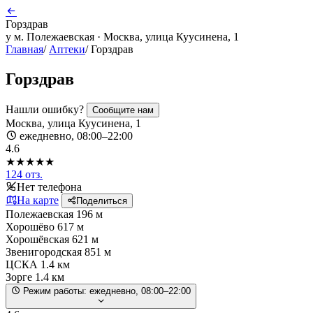
Горздрав
у м. Полежаевская · Москва, улица Куусинена, 1
Главная
/
Аптеки
/
Горздрав
Горздрав
Нашли ошибку?
Сообщите нам
Москва, улица Куусинена, 1
ежедневно, 08:00–22:00
4.6
★★★★★
124 отз.
Нет телефона
На карте
Поделиться
Полежаевская
196 м
Хорошёво
617 м
Хорошёвская
621 м
Звенигородская
851 м
ЦСКА
1.4 км
Зорге
1.4 км
Режим работы:
ежедневно, 08:00–22:00