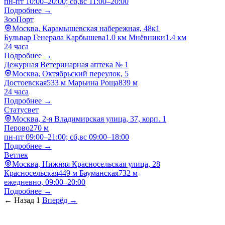
пн-пт 10:00–20:00; сб,вс 11:00–20:00
Подробнее →
ЗооПорт
Москва, Карамышевская набережная, 48к1
Бульвар Генерала Карбышева
1.0 км
Мнёвники
1.4 км
24 часа
Подробнее →
Дежурная Ветеринарная аптека № 1
Москва, Октябрьский переулок, 5
Достоевская
533 м
Марьина Роща
839 м
24 часа
Подробнее →
Статусвет
Москва, 2-я Владимирская улица, 37, корп. 1
Перово
270 м
пн-пт 09:00–21:00; сб,вс 09:00–18:00
Подробнее →
Ветлек
Москва, Нижняя Красносельская улица, 28
Красносельская
449 м
Бауманская
732 м
ежедневно, 09:00–20:00
Подробнее →
← Назад
1
Вперёд →