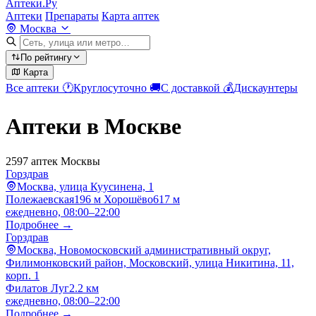
Аптеки.Ру
Аптеки
Препараты
Карта аптек
Москва
По рейтингу
Карта
Все аптеки
🕐
Круглосуточно
🚚
С доставкой
💰
Дискаунтеры
Аптеки в Москве
2597 аптек Москвы
Горздрав
Москва, улица Куусинена, 1
Полежаевская
196 м
Хорошёво
617 м
ежедневно, 08:00–22:00
Подробнее →
Горздрав
Москва, Новомосковский административный округ,
Филимонковский район, Московский, улица Никитина, 11,
корп. 1
Филатов Луг
2.2 км
ежедневно, 08:00–22:00
Подробнее →