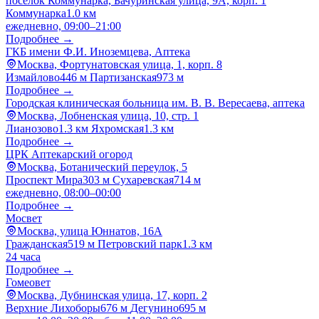
посёлок Коммунарка, Бачуринская улица, 9А, корп. 1
Коммунарка
1.0 км
ежедневно, 09:00–21:00
Подробнее →
ГКБ имени Ф.И. Иноземцева, Аптека
Москва, Фортунатовская улица, 1, корп. 8
Измайлово
446 м
Партизанская
973 м
Подробнее →
Городская клиническая больница им. В. В. Вересаева, аптека
Москва, Лобненская улица, 10, стр. 1
Лианозово
1.3 км
Яхромская
1.3 км
Подробнее →
ЦРК Аптекарский огород
Москва, Ботанический переулок, 5
Проспект Мира
303 м
Сухаревская
714 м
ежедневно, 08:00–00:00
Подробнее →
Мосвет
Москва, улица Юннатов, 16А
Гражданская
519 м
Петровский парк
1.3 км
24 часа
Подробнее →
Гомеовет
Москва, Дубнинская улица, 17, корп. 2
Верхние Лихоборы
676 м
Дегунино
695 м